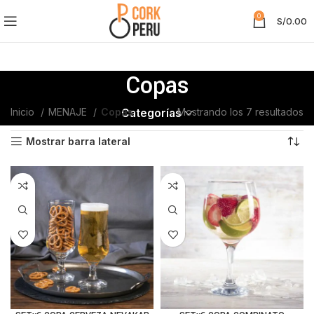
0
S/
0.00
Copas
Inicio
MENAJE
Copas
Mostrando los 7 resultados
Categorías
Mostrar barra lateral