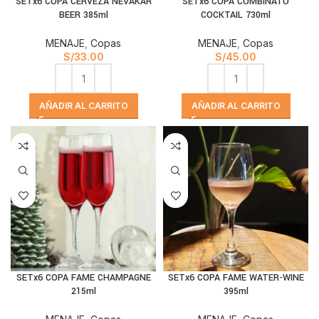
SETx6 COPA CERVEZA NEVAKAR
SETx6 COPA COMBINATO
BEER 385ml
COCKTAIL 730ml
MENAJE
,
Copas
MENAJE
,
Copas
S/
33.00
S/
45.00
AÑADIR AL CARRITO
AÑADIR AL CARRITO
SETx6 COPA FAME CHAMPAGNE
SETx6 COPA FAME WATER-WINE
215ml
395ml