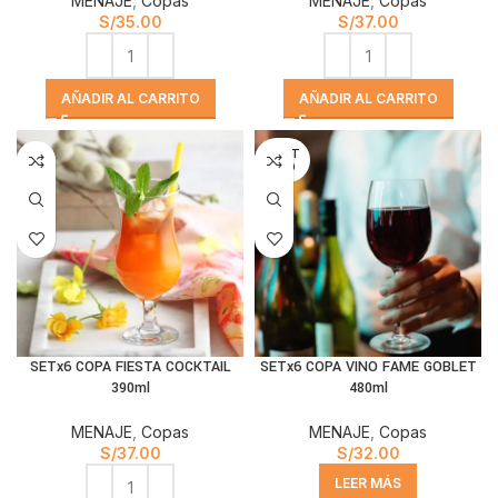
MENAJE
,
Copas
MENAJE
,
Copas
S/
35.00
S/
37.00
AÑADIR AL CARRITO
AÑADIR AL CARRITO
AGOT
ADO
SETx6 COPA FIESTA COCKTAIL
SETx6 COPA VINO FAME GOBLET
390ml
480ml
MENAJE
,
Copas
MENAJE
,
Copas
S/
37.00
S/
32.00
LEER MÁS