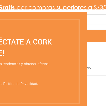
PAÑOS PULIDORES
LIMPIEZA PROFESIONAL
LIBRERÍA
ÉCTATE A CORK
E!
as tendencias y obtener ofertas
la búsqueda ayudará a encontrar un contenido relacionado.
s
a Política de Privacidad.