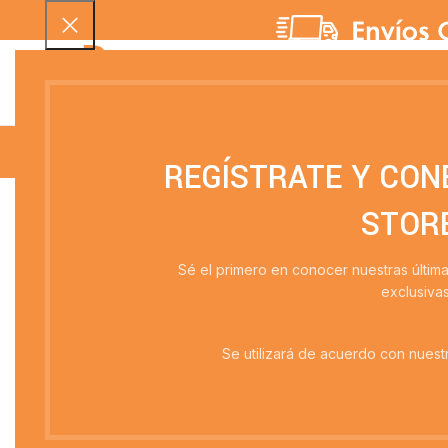
SELECCIONAR CATEGORÍA
INICIO
QUIENES SOMOS
CRISTALERÍA
MENAJE
MANTELERÍA
REGÍSTRATE Y CON
STOR
Nada Encontrado
Sé el primero en conocer nuestras últim
Disculpas, pero no se encontraron resultados. Tal vez 
exclusiva
Se utilizará de acuerdo con nuestr