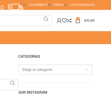
SUSCRÍBETE
TIENDA
(+51) 946058433
0
S/
0.00
CATEGORÍAS
OUR INSTAGRAM