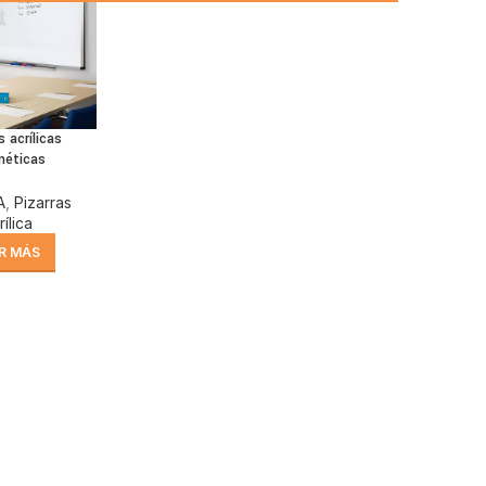
s acrílicas
néticas
A
,
Pizarras
rílica
R MÁS