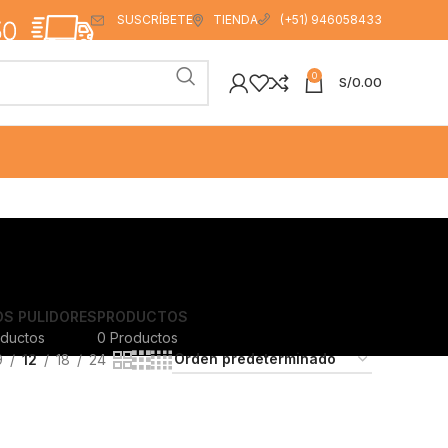
SUSCRÍBETE
TIENDA
(+51) 946058433
0
S/
0.00
S PULIDORES
PRODUCTOS
oductos
0 Productos
9
12
18
24