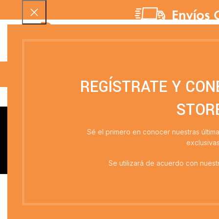
SELECCIONAR CATEGORÍA
INICIO
QUIENES SOMOS
CRISTALERÍA
MENAJE
MANTELERÍA
REGÍSTRATE Y CON
STOR
Sé el primero en conocer nuestras últim
exclusiva
CRISTALERÍA
LIBRERÍA
L
Se utilizará de acuerdo con nuestr
31 Productos
4 Productos
10
Inicio
LI
Filtrar por Categorías del producto
LIBRERÍA
AGO
TADO