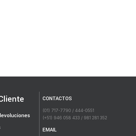
Cliente
CONTACTOS
(01) 717-7790 / 444-0551
 devoluciones
(+51) 946 058 433 / 981 281 352
s
EMAIL