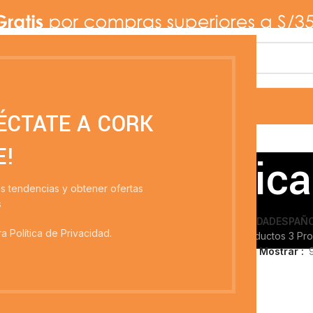
PAÑOS PULIDORES
LIMPIEZA PROFESIONAL
LIBRERÍA
ÉCTATE A CORK
E!
Pizarras acrílica
as tendencias y obtener ofertas
s
IMPIEZA PROFESIONAL
MANTELERÍA
MENAJE
NOVEDADES
PAÑO
a Política de Privacidad.
 Productos
13 Productos
39 Productos
6 Productos
3 Pr
BRERÍA
Pizarras acrílica
Mostrar