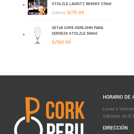
STOLZLE LAUSITZ WHISKY 370ml
S/
75.00
S/
88.00
SETx6 COPA ISERLOHN PARA
CERVEZA STOLZLE 500ml
S/
190.00
HORARIO DE 
Lunes a Vierne
Sábados de 8:3
DIRECCIÓN