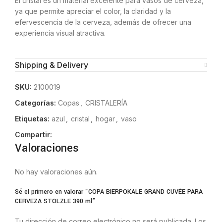
El cristal es un material excelente para vasos de cerveza,
ya que permite apreciar el color, la claridad y la
efervescencia de la cerveza, además de ofrecer una
experiencia visual atractiva.
Shipping & Delivery
SKU:
2100019
Categorías:
Copas
,
CRISTALERÍA
Etiquetas:
azul
,
cristal
,
hogar
,
vaso
Compartir:
Valoraciones
No hay valoraciones aún.
Sé el primero en valorar “COPA BIERPOKALE GRAND CUVÈE PARA
CERVEZA STOLZLE 390 ml”
Tu dirección de correo electrónico no será publicada.
Los