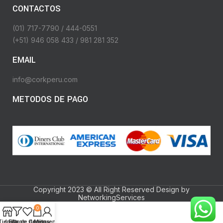
CONTACTOS
(01) 717-7790 / 444-0551
(+51) 946 058 433 / 981 281 352
EMAIL
info@corkperu.com
METODOS DE PAGO
Copyright 2023 © All Right Reserved Design by
NetworkingServices
0
Tienda
Lista de deseos
Filtros
Carrito
Mi cuenta