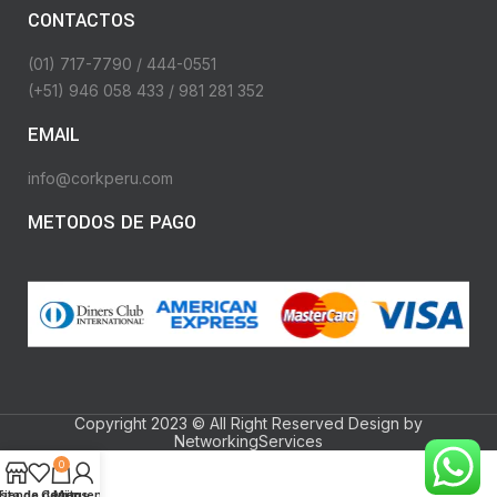
CONTACTOS
(01) 717-7790 / 444-0551
(+51) 946 058 433 / 981 281 352
EMAIL
info@corkperu.com
METODOS DE PAGO
Copyright 2023 © All Right Reserved Design by
NetworkingServices
0
ista de deseos
Tienda
Carrito
Mi cuenta