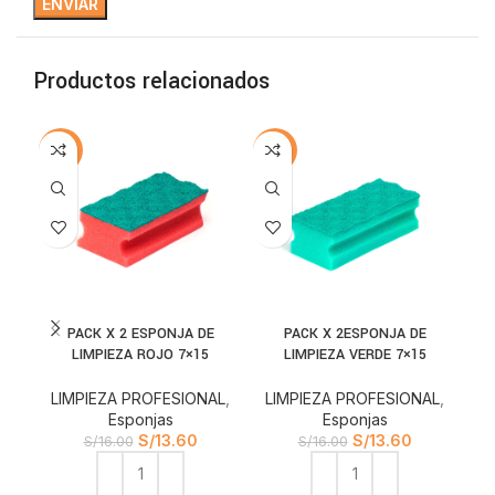
Productos relacionados
-15%
-15%
-1
PACK X 2 ESPONJA DE
PACK X 2ESPONJA DE
PA
LIMPIEZA ROJO 7×15
LIMPIEZA VERDE 7×15
LIMPIEZA PROFESIONAL
,
LIMPIEZA PROFESIONAL
,
L
Esponjas
Esponjas
S/
13.60
S/
13.60
S/
16.00
S/
16.00