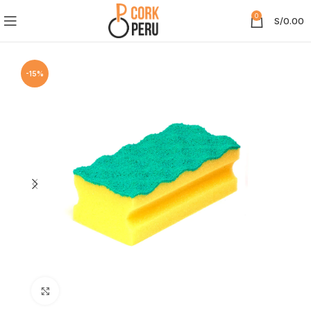
0
S/
0.00
-15%
Clic para ampliar