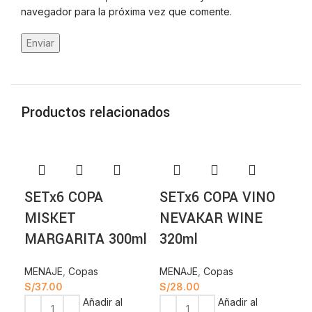
navegador para la próxima vez que comente.
Productos relacionados
-1
SETx6 COPA
SETx6 COPA VINO
SE
MISKET
NEVAKAR WINE
BE
MARGARITA 300ml
320ml
ME
S/
2
MENAJE
,
Copas
MENAJE
,
Copas
S/
37.00
S/
28.00
Añadir al
Añadir al
carr